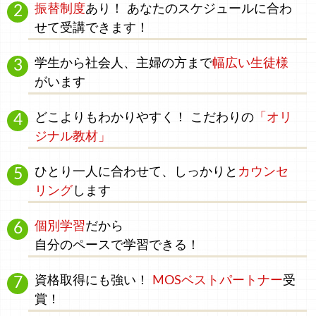
振替制度
あり！ あなたのスケジュールに合わ
せて受講できます！
学生
から
社会人、主婦
の方まで
幅広い生徒様
がいます
どこよりもわかりやすく！
こだわりの
「オリ
ジナル教材」
ひとり一人に合わせて、
しっかりと
カウンセ
リング
します
個別学習
だから
自分のペース
で学習できる！
資格取得にも強い！
MOSベストパートナー
受
賞！